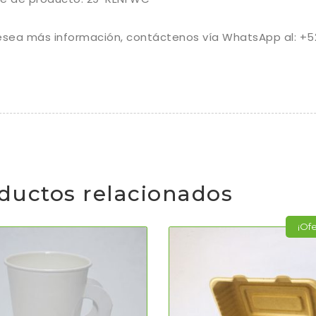
esea más información, contáctenos vía WhatsApp al: +5
ductos relacionados
¡Ofe