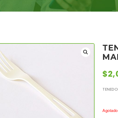
TE
MA
$
2,
TENEDO
Agotado