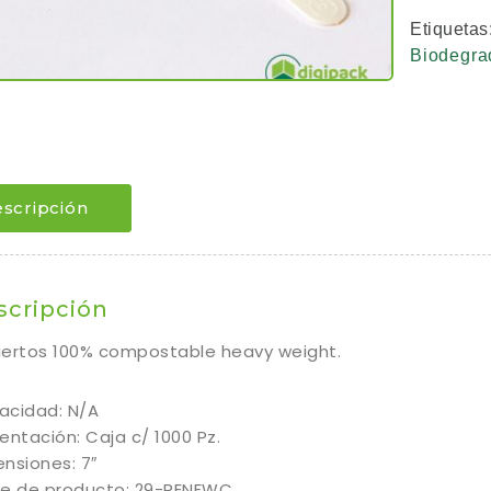
Etiquetas
Biodegra
scripción
scripción
ertos 100% compostable heavy weight.
acidad: N/A
entación: Caja c/ 1000 Pz.
nsiones: 7″
ve de producto: 29-RENFWC