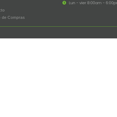
Lun - vier 8:00am - 6:00
cto
to de Compras