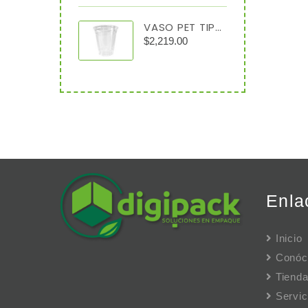
VASO PET TIPO CRISTAL 7 OZ C/1000
$
2,219.00
Enla
Inicio
Conóc
Tiend
Servic