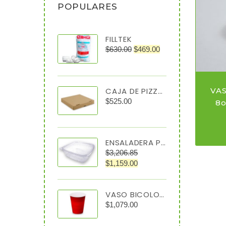
POPULARES
FILLTEK
$
630.00
$
469.00
CAJA DE PIZZA 40X40X4 C/50
VA
$
525.00
8
ENSALADERA PET TRANSPARENTE 64 OZ TIPO ALMEJA
$
3,206.85
$
1,159.00
VASO BICOLOR #12 C/1000
$
1,079.00