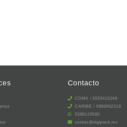
ces
Contacto
CDMX / 5555415348
enos
CARIBE / 9988862318
a
5588120580
ios
ventas@digipack.mx