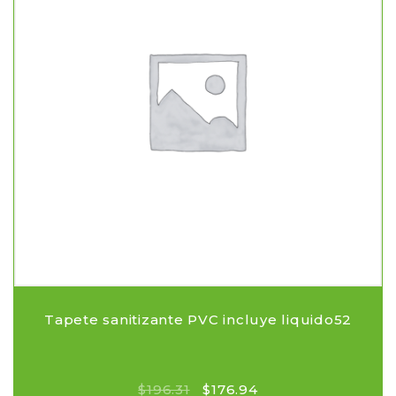
Tapete sanitizante PVC incluye liquido52
$
196.31
$
176.94