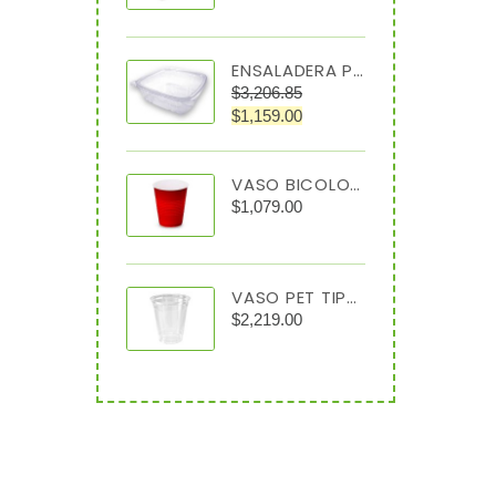
ENSALADERA PET TRANSPARENTE 64 OZ TIPO ALMEJA
$
3,206.85
$
1,159.00
VASO BICOLOR #12 C/1000
$
1,079.00
VASO PET TIPO CRISTAL 7 OZ C/1000
$
2,219.00