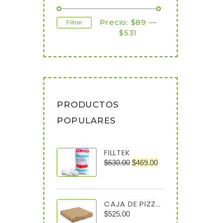
Precio:
$89
—
Filtrar
$531
PRODUCTOS
POPULARES
FILLTEK
$
630.00
$
469.00
CAJA DE PIZZA 40X40X4 C/50
$
525.00