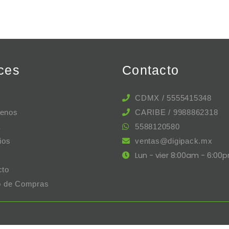
ces
Contacto
CDMX / 5555415348
enos
CARIBE / 9988862318
a
5588120580
ios
ventas@digipack.mx
Lun - vier 8:00am - 6:00
cto
to de Compras