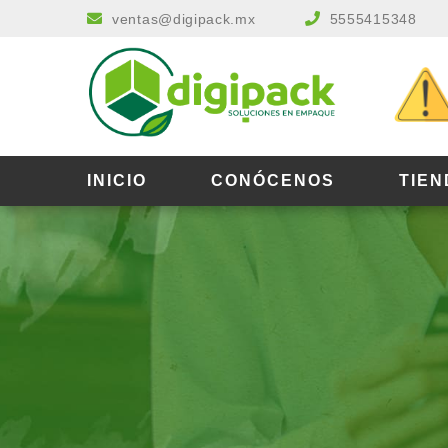
ventas@digipack.mx
5555415348
INICIO
CONÓCENOS
TIEN