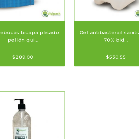
ebocas bicapa plisado
Gel antibacterail sanit
pellón qui...
70% bid...
$
289.00
$
530.55