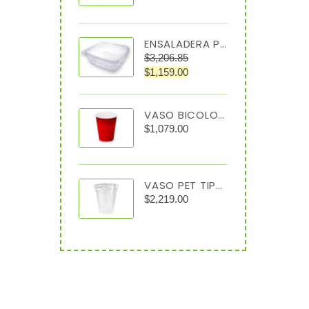
ENSALADERA PET TRANSPARENTE 64 OZ TIPO ALMEJA
$
3,206.85
$
1,159.00
VASO BICOLOR #12 C/1000
$
1,079.00
VASO PET TIPO CRISTAL 7 OZ C/1000
$
2,219.00