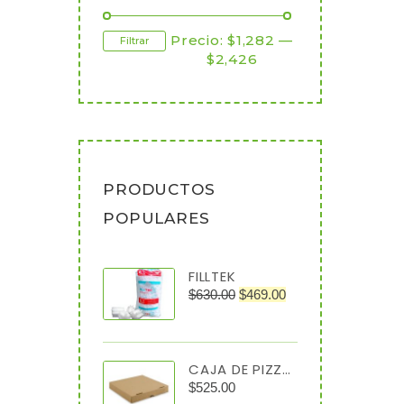
Precio:
$1,282
—
Filtrar
$2,426
PRODUCTOS
POPULARES
FILLTEK
$
630.00
$
469.00
CAJA DE PIZZA 40X40X4 C/50
$
525.00