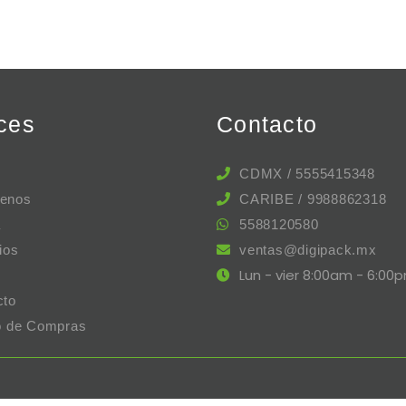
ces
Contacto
CDMX / 5555415348
enos
CARIBE / 9988862318
a
5588120580
ios
ventas@digipack.mx
Lun - vier 8:00am - 6:00
cto
to de Compras