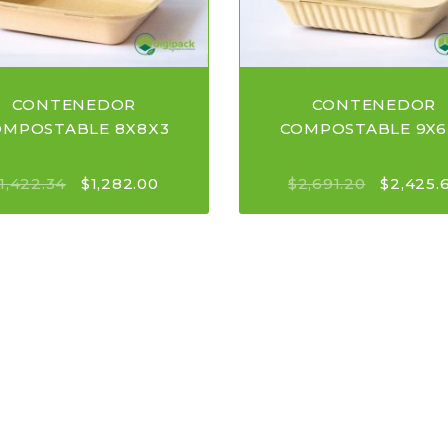
CONTENEDOR
CONTENEDOR
OMPOSTABLE 8X8X3
COMPOSTABLE 9X6
1,422.34
$
1,282.00
$
2,691.20
$
2,425.