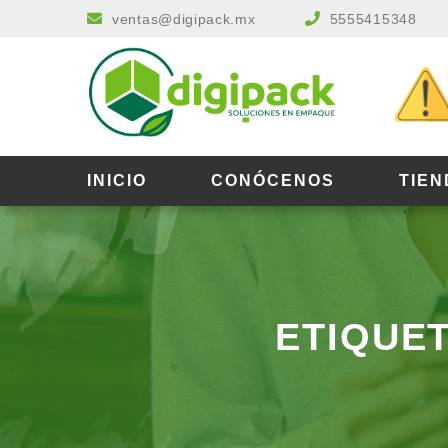
ventas@digipack.mx
5555415348
INICIO
CONÓCENOS
TIEN
ETIQUE